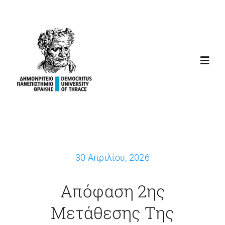
Μετάβαση
στο
περιεχόμενο
Toggl
Navig
ΑΡΧΙΚΗ
ΣΚΟΠΟΣ
30 Απριλίου, 2026
ΔΙΑΚΗΡΥΞΕΙΣ
Απόφαση 2ης
ΣΥΝΔΕΣΕΙΣ
Μετάθεσης Της