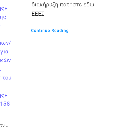
διακήρυξη πατήστε εδώ
ης»
ΕΕΕΣ
σης
ς
Continue Reading
πων/
για
γκών
ι
 του
ης»
0158
74-