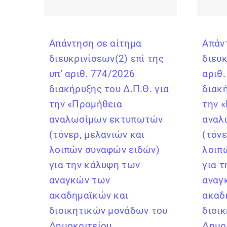
Απάντηση σε αίτημα
Απάν
διευκρινίσεων(2) επί της
διευκ
υπ’ αριθ. 774/2026
αριθ
διακήρυξης του Δ.Π.Θ. για
διακή
την «Προμήθεια
την 
αναλωσίμων εκτυπωτών
αναλ
(τόνερ, μελανιών και
(τόνε
λοιπών συναφών ειδών)
λοιπ
για την κάλυψη των
για 
αναγκών των
αναγ
ακαδημαϊκών και
ακαδ
διοικητικών μονάδων του
διοι
Δημοκριτείου
Δημο