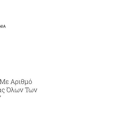
ΝΙΑ
 Με Αριθμό
ας Όλων Των
”