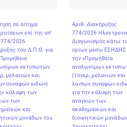
τηση σε αίτημα
Αριθ. Διακήρυξης
ρινίσεων επί της υπ’
774/2026 Ηλεκτρονι
. 774/2026
Διαγωνισμός κάτω τ
ρυξης του Δ.Π.Θ. για
ορίων μέσω ΕΣΗΔΗΣ 
«Προμήθεια
την «Προμήθεια
ωσίμων εκτυπωτών
αναλωσίμων εκτυπω
ρ, μελανιών και
(τόνερ, μελανιών και
ών συναφών ειδών)
λοιπών συναφών ειδ
την κάλυψη των
για την κάλυψη των
κών των
αναγκών των
ημαϊκών και
ακαδημαϊκών και
κητικών μονάδων του
διοικητικών μονάδων
κριτείου
Δημοκριτείου